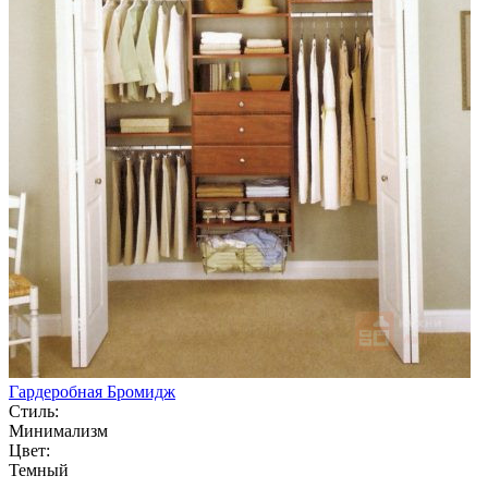
Гардеробная Бромидж
Стиль:
Минимализм
Цвет:
Темный