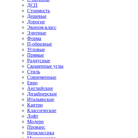
ДСП
Стоимость
Дешевые
Дорогие
Эконом-класс
Элитные
Форма
П-образные
Угловые
Прямые
Радиусные
Скошенные углы
Стиль
Современные
Евро
Английские
Дизайнерские
Итальянские
Кантри
Классические
Лофт
Модерн
Прованс
Неоклассика