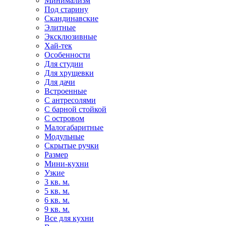
Минимализм
Под старину
Скандинавские
Элитные
Эксклюзивные
Хай-тек
Особенности
Для студии
Для хрущевки
Для дачи
Встроенные
С антресолями
С барной стойкой
С островом
Малогабаритные
Модульные
Скрытые ручки
Размер
Мини-кухни
Узкие
3 кв. м.
5 кв. м.
6 кв. м.
9 кв. м.
Все для кухни