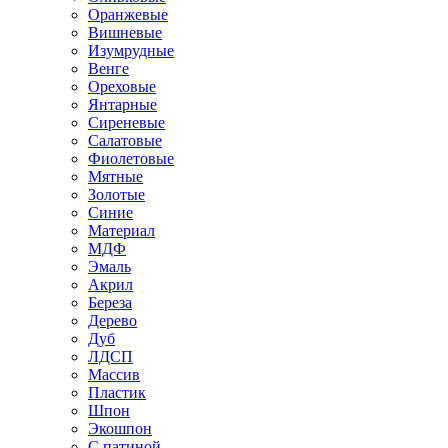
Оранжевые
Вишневые
Изумрудные
Венге
Ореховые
Янтарные
Сиреневые
Салатовые
Фиолетовые
Мятные
Золотые
Синие
Материал
МДФ
Эмаль
Акрил
Береза
Дерево
Дуб
ЛДСП
Массив
Пластик
Шпон
Экошпон
С патиной