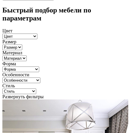
Быстрый подбор мебели по
параметрам
Цвет
Размер
Материал
Форма
Особенности
Стиль
Развернуть фильтры