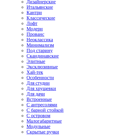
Дизайнерские
Итальянские
Кантри
Классические
Лофт
Модерн
Прованс
Неоклассика
Минимализм
Под старину
Скандинавские
Элитные
Эксклюзивные
Хай-тек
Особенности
Для студии
Для хрущевки
Для дачи
Встроенные
С антресолями
С барной стойкой
С островом
Малогабаритные
Модульные
Скрытые ручки