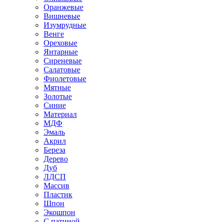
Оранжевые
Вишневые
Изумрудные
Венге
Ореховые
Янтарные
Сиреневые
Салатовые
Фиолетовые
Мятные
Золотые
Синие
Материал
МДФ
Эмаль
Акрил
Береза
Дерево
Дуб
ЛДСП
Массив
Пластик
Шпон
Экошпон
С патиной