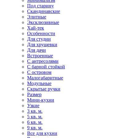
Минимализм
Под старину
Скандинавские
Элитные
Эксклюзивные
Хай-тек
Особенности
Для студии
Для хрущевки
Для дачи
Встроенные
С антресолями
С барной стойкой
С островом
Малогабаритные
Модульные
Скрытые ручки
Размер
Мини-кухни
Узкие
3 кв. м.
5 кв. м.
6 кв. м.
9 кв. м.
Все для кухни