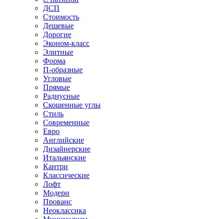
ДСП
Стоимость
Дешевые
Дорогие
Эконом-класс
Элитные
Форма
П-образные
Угловые
Прямые
Радиусные
Скошенные углы
Стиль
Современные
Евро
Английские
Дизайнерские
Итальянские
Кантри
Классические
Лофт
Модерн
Прованс
Неоклассика