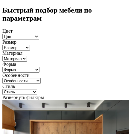
Быстрый подбор мебели по
параметрам
Цвет
Размер
Материал
Форма
Особенности
Стиль
Развернуть фильтры