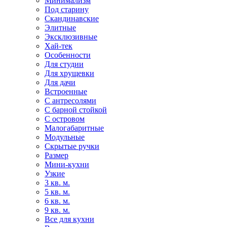
Минимализм
Под старину
Скандинавские
Элитные
Эксклюзивные
Хай-тек
Особенности
Для студии
Для хрущевки
Для дачи
Встроенные
С антресолями
С барной стойкой
С островом
Малогабаритные
Модульные
Скрытые ручки
Размер
Мини-кухни
Узкие
3 кв. м.
5 кв. м.
6 кв. м.
9 кв. м.
Все для кухни