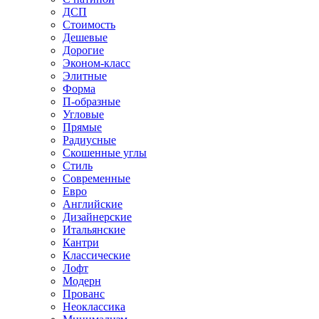
ДСП
Стоимость
Дешевые
Дорогие
Эконом-класс
Элитные
Форма
П-образные
Угловые
Прямые
Радиусные
Скошенные углы
Стиль
Современные
Евро
Английские
Дизайнерские
Итальянские
Кантри
Классические
Лофт
Модерн
Прованс
Неоклассика