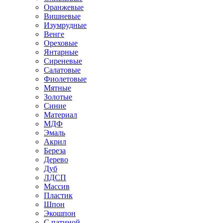
Оранжевые
Вишневые
Изумрудные
Венге
Ореховые
Янтарные
Сиреневые
Салатовые
Фиолетовые
Мятные
Золотые
Синие
Материал
МДФ
Эмаль
Акрил
Береза
Дерево
Дуб
ЛДСП
Массив
Пластик
Шпон
Экошпон
С патиной