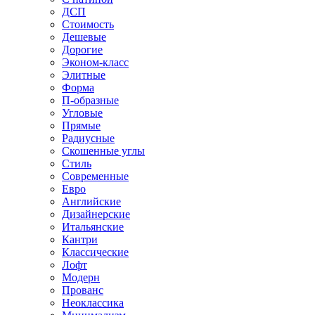
ДСП
Стоимость
Дешевые
Дорогие
Эконом-класс
Элитные
Форма
П-образные
Угловые
Прямые
Радиусные
Скошенные углы
Стиль
Современные
Евро
Английские
Дизайнерские
Итальянские
Кантри
Классические
Лофт
Модерн
Прованс
Неоклассика