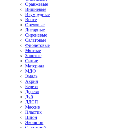
Оранжевые
Вишневые
Изумрудные
Венге
Ореховые
Янтарные
Сиреневые
Салатовые
Фиолетовые
Мятные
Золотые
Синие
Материал
МДФ
Эмаль
Акрил
Береза
Дерево
Дуб
ЛДСП
Массив
Пластик
Шпон
Экошпон
С патиной