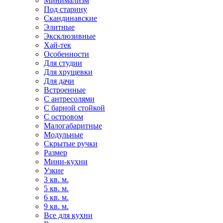
Минимализм
Под старину
Скандинавские
Элитные
Эксклюзивные
Хай-тек
Особенности
Для студии
Для хрущевки
Для дачи
Встроенные
С антресолями
С барной стойкой
С островом
Малогабаритные
Модульные
Скрытые ручки
Размер
Мини-кухни
Узкие
3 кв. м.
5 кв. м.
6 кв. м.
9 кв. м.
Все для кухни