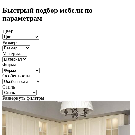
Быстрый подбор мебели по
параметрам
Цвет
Размер
Материал
Форма
Особенности
Стиль
Развернуть фильтры