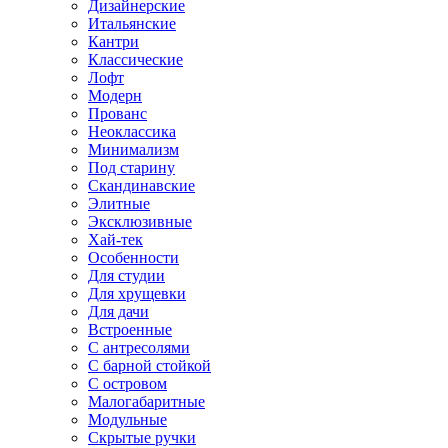
Дизайнерские
Итальянские
Кантри
Классические
Лофт
Модерн
Прованс
Неоклассика
Минимализм
Под старину
Скандинавские
Элитные
Эксклюзивные
Хай-тек
Особенности
Для студии
Для хрущевки
Для дачи
Встроенные
С антресолями
С барной стойкой
С островом
Малогабаритные
Модульные
Скрытые ручки