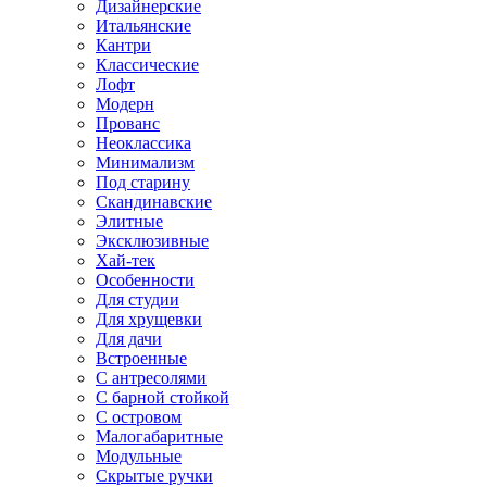
Дизайнерские
Итальянские
Кантри
Классические
Лофт
Модерн
Прованс
Неоклассика
Минимализм
Под старину
Скандинавские
Элитные
Эксклюзивные
Хай-тек
Особенности
Для студии
Для хрущевки
Для дачи
Встроенные
С антресолями
С барной стойкой
С островом
Малогабаритные
Модульные
Скрытые ручки