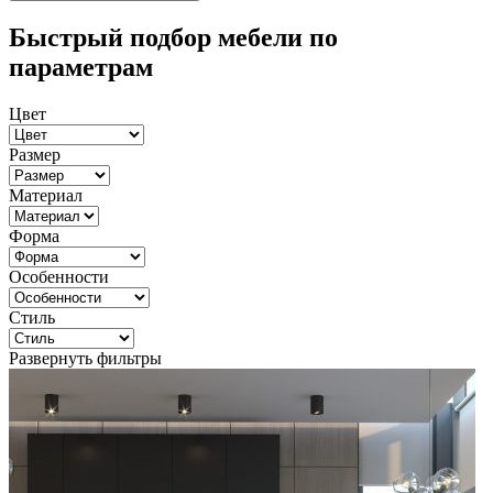
Быстрый подбор мебели по
параметрам
Цвет
Размер
Материал
Форма
Особенности
Стиль
Развернуть фильтры