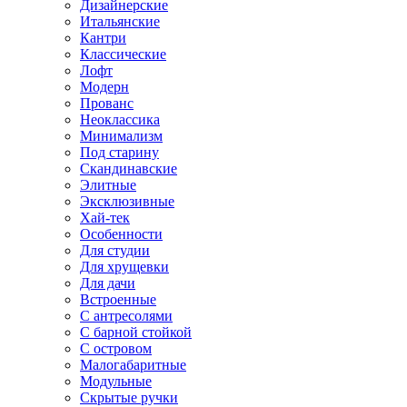
Дизайнерские
Итальянские
Кантри
Классические
Лофт
Модерн
Прованс
Неоклассика
Минимализм
Под старину
Скандинавские
Элитные
Эксклюзивные
Хай-тек
Особенности
Для студии
Для хрущевки
Для дачи
Встроенные
С антресолями
С барной стойкой
С островом
Малогабаритные
Модульные
Скрытые ручки