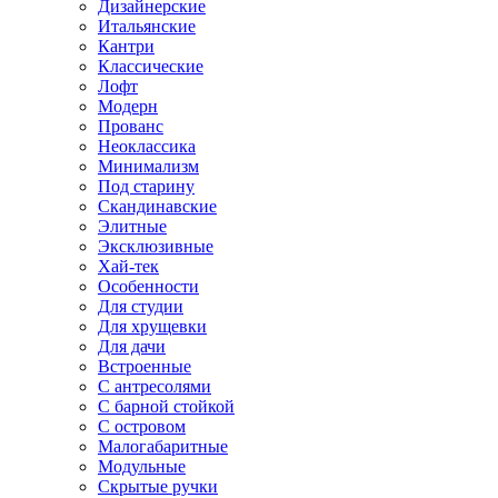
Дизайнерские
Итальянские
Кантри
Классические
Лофт
Модерн
Прованс
Неоклассика
Минимализм
Под старину
Скандинавские
Элитные
Эксклюзивные
Хай-тек
Особенности
Для студии
Для хрущевки
Для дачи
Встроенные
С антресолями
С барной стойкой
С островом
Малогабаритные
Модульные
Скрытые ручки