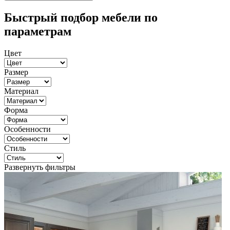
Быстрый подбор мебели по
параметрам
Цвет
Размер
Материал
Форма
Особенности
Стиль
Развернуть фильтры