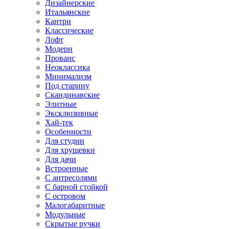
Дизайнерские
Итальянские
Кантри
Классические
Лофт
Модерн
Прованс
Неоклассика
Минимализм
Под старину
Скандинавские
Элитные
Эксклюзивные
Хай-тек
Особенности
Для студии
Для хрущевки
Для дачи
Встроенные
С антресолями
С барной стойкой
С островом
Малогабаритные
Модульные
Скрытые ручки