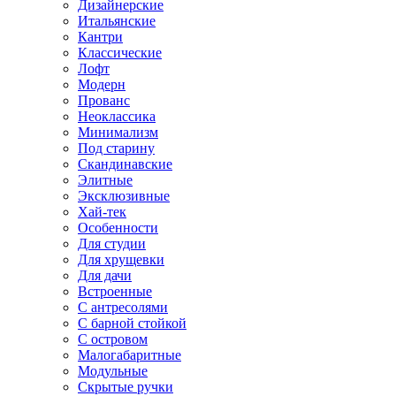
Дизайнерские
Итальянские
Кантри
Классические
Лофт
Модерн
Прованс
Неоклассика
Минимализм
Под старину
Скандинавские
Элитные
Эксклюзивные
Хай-тек
Особенности
Для студии
Для хрущевки
Для дачи
Встроенные
С антресолями
С барной стойкой
С островом
Малогабаритные
Модульные
Скрытые ручки