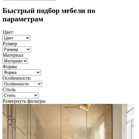
Быстрый подбор мебели по
параметрам
Цвет
Размер
Материал
Форма
Особенности
Стиль
Развернуть фильтры