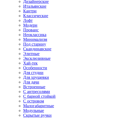
Дизайнерские
Итальянские
Кантри
Классические
Лофт
Модерн
Прованс
Неоклассика
Минимализм
Под старину
Скандинавские
Элитные
Эксклюзивные
Хай-тек
Особенности
Для студии
Для хрущевки
Для дачи
Встроенные
С антресолями
С барной стойкой
С островом
Малогабаритные
Модульные
Скрытые ручки