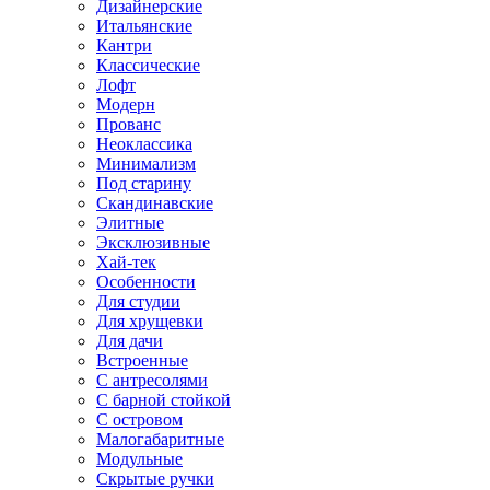
Дизайнерские
Итальянские
Кантри
Классические
Лофт
Модерн
Прованс
Неоклассика
Минимализм
Под старину
Скандинавские
Элитные
Эксклюзивные
Хай-тек
Особенности
Для студии
Для хрущевки
Для дачи
Встроенные
С антресолями
С барной стойкой
С островом
Малогабаритные
Модульные
Скрытые ручки