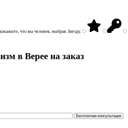
докажите, что вы человек, выбрав
Звезду
.
лизм
в Верее на заказ