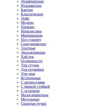
Дизайнерские
Итальянские
Кантри
Классические
Лофт
Модерн
Прованс
Неоклассика
Минимализм
Под старину
Скандинавские
Элитные
Эксклюзивные
Хай-тек
Особенности
Для студии
Для хрущевки
Для дачи
Встроенные
С антресолями
С барной стойкой
С островом
Малогабаритные
Модульные
Скрытые ручки