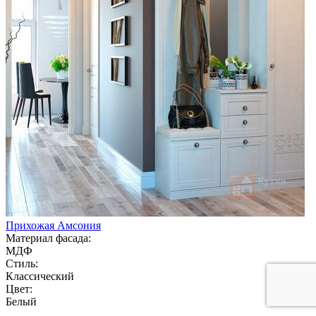
Прихожая Амсония
Материал фасада:
МДФ
Стиль:
Классический
Цвет:
Белый