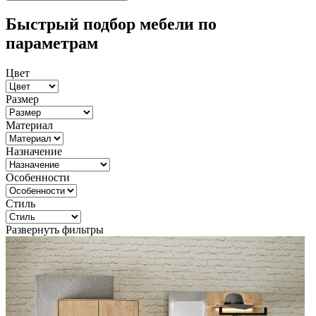
Быстрый подбор мебели по
параметрам
Цвет
Размер
Материал
Назначение
Особенности
Стиль
Развернуть фильтры