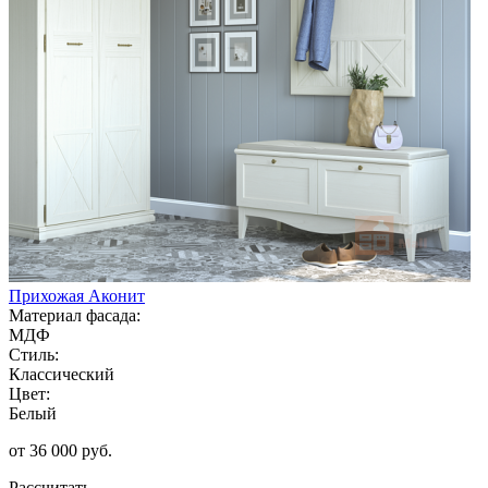
Прихожая Аконит
Материал фасада:
МДФ
Стиль:
Классический
Цвет:
Белый
от 36 000 руб.
Рассчитать