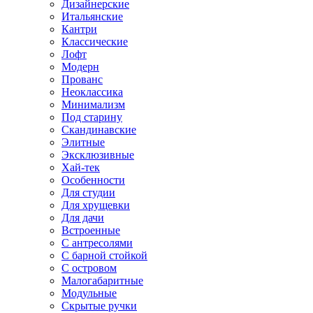
Дизайнерские
Итальянские
Кантри
Классические
Лофт
Модерн
Прованс
Неоклассика
Минимализм
Под старину
Скандинавские
Элитные
Эксклюзивные
Хай-тек
Особенности
Для студии
Для хрущевки
Для дачи
Встроенные
С антресолями
С барной стойкой
С островом
Малогабаритные
Модульные
Скрытые ручки