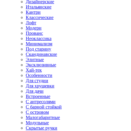
Дизайнерские
Итальянские
Кантри
Классические
Лофт
Модерн
Прованс
Неоклассика
Минимализм
Под старину
Скандинавские
Элитные
Эксклюзивные
Хай-тек
Особенности
Для студии
Для хрущевки
Для дачи
Встроенные
С антресолями
С барной стойкой
С островом
Малогабаритные
Модульные
Скрытые ручки