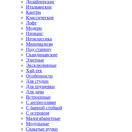
Дизайнерские
Итальянские
Кантри
Классические
Лофт
Модерн
Прованс
Неоклассика
Минимализм
Под старину
Скандинавские
Элитные
Эксклюзивные
Хай-тек
Особенности
Для студии
Для хрущевки
Для дачи
Встроенные
С антресолями
С барной стойкой
С островом
Малогабаритные
Модульные
Скрытые ручки