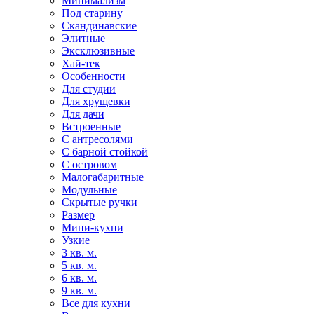
Минимализм
Под старину
Скандинавские
Элитные
Эксклюзивные
Хай-тек
Особенности
Для студии
Для хрущевки
Для дачи
Встроенные
С антресолями
С барной стойкой
С островом
Малогабаритные
Модульные
Скрытые ручки
Размер
Мини-кухни
Узкие
3 кв. м.
5 кв. м.
6 кв. м.
9 кв. м.
Все для кухни