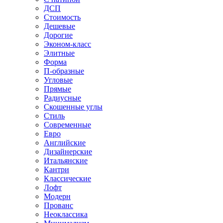
ДСП
Стоимость
Дешевые
Дорогие
Эконом-класс
Элитные
Форма
П-образные
Угловые
Прямые
Радиусные
Скошенные углы
Стиль
Современные
Евро
Английские
Дизайнерские
Итальянские
Кантри
Классические
Лофт
Модерн
Прованс
Неоклассика