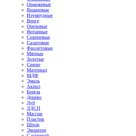
Оранжевые
Вишневые
Изумрудные
Венге
Ореховые
Янтарные
Сиреневые
Салатовые
Фиолетовые
Мятные
Золотые
Синие
Материал
МДФ
Эмаль
Акрил
Береза
Дерево
Дуб
ЛДСП
Массив
Пластик
Шпон
Экошпон
С патиной