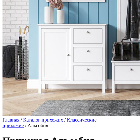
Главная
/
Каталог прихожих
/
Классические
прихожие
/ Альсобия