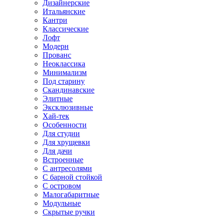
Дизайнерские
Итальянские
Кантри
Классические
Лофт
Модерн
Прованс
Неоклассика
Минимализм
Под старину
Скандинавские
Элитные
Эксклюзивные
Хай-тек
Особенности
Для студии
Для хрущевки
Для дачи
Встроенные
С антресолями
С барной стойкой
С островом
Малогабаритные
Модульные
Скрытые ручки