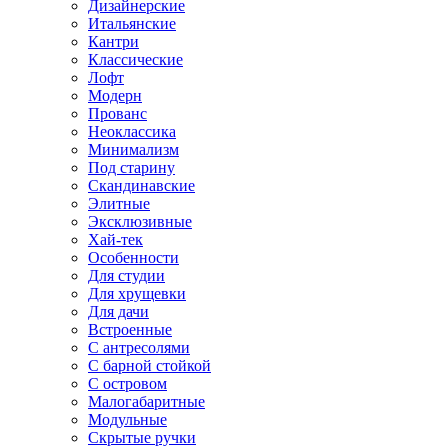
Дизайнерские
Итальянские
Кантри
Классические
Лофт
Модерн
Прованс
Неоклассика
Минимализм
Под старину
Скандинавские
Элитные
Эксклюзивные
Хай-тек
Особенности
Для студии
Для хрущевки
Для дачи
Встроенные
С антресолями
С барной стойкой
С островом
Малогабаритные
Модульные
Скрытые ручки