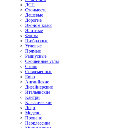
ДСП
Стоимость
Дешевые
Дорогие
Эконом-класс
Элитные
Форма
П-образные
Угловые
Прямые
Радиусные
Скошенные углы
Стиль
Современные
Евро
Английские
Дизайнерские
Итальянские
Кантри
Классические
Лофт
Модерн
Прованс
Неоклассика