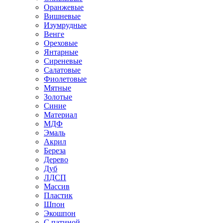
Оранжевые
Вишневые
Изумрудные
Венге
Ореховые
Янтарные
Сиреневые
Салатовые
Фиолетовые
Мятные
Золотые
Синие
Материал
МДФ
Эмаль
Акрил
Береза
Дерево
Дуб
ЛДСП
Массив
Пластик
Шпон
Экошпон
С патиной