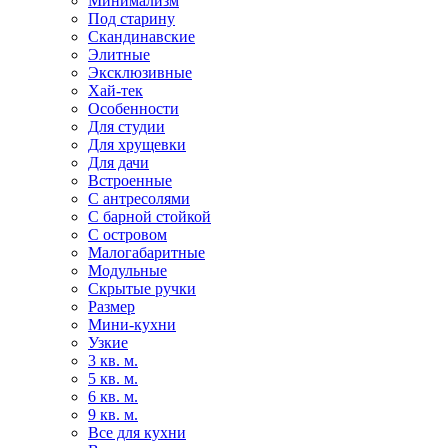
Минимализм
Под старину
Скандинавские
Элитные
Эксклюзивные
Хай-тек
Особенности
Для студии
Для хрущевки
Для дачи
Встроенные
С антресолями
С барной стойкой
С островом
Малогабаритные
Модульные
Скрытые ручки
Размер
Мини-кухни
Узкие
3 кв. м.
5 кв. м.
6 кв. м.
9 кв. м.
Все для кухни