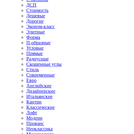
ДСП
Стоимость
Дешевые
Дорогие
Эконом-класс
Элитные
Форма
П-образные
Угловые
Прямые
Радиусные
Скошенные углы
Стиль
Современные
Евро
Английские
Дизайнерские
Итальянские
Кантри
Классические
Лофт
Модерн
Прованс
Неоклассика