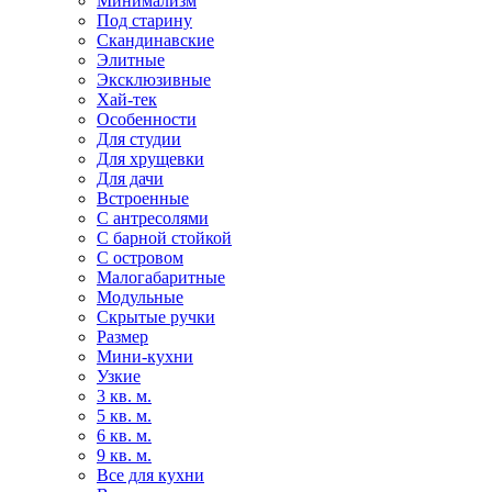
Минимализм
Под старину
Скандинавские
Элитные
Эксклюзивные
Хай-тек
Особенности
Для студии
Для хрущевки
Для дачи
Встроенные
С антресолями
С барной стойкой
С островом
Малогабаритные
Модульные
Скрытые ручки
Размер
Мини-кухни
Узкие
3 кв. м.
5 кв. м.
6 кв. м.
9 кв. м.
Все для кухни