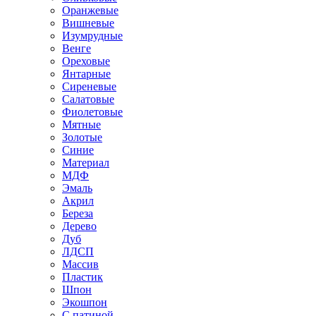
Оранжевые
Вишневые
Изумрудные
Венге
Ореховые
Янтарные
Сиреневые
Салатовые
Фиолетовые
Мятные
Золотые
Синие
Материал
МДФ
Эмаль
Акрил
Береза
Дерево
Дуб
ЛДСП
Массив
Пластик
Шпон
Экошпон
С патиной