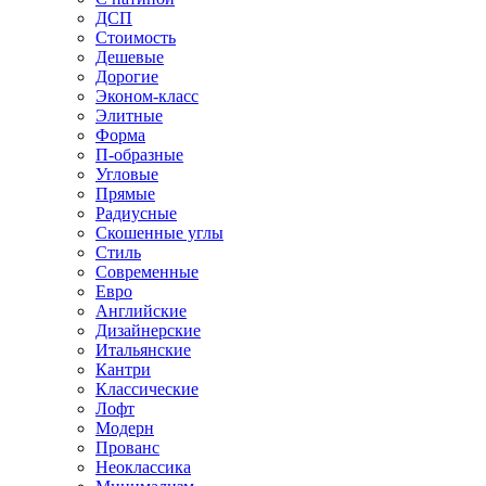
ДСП
Стоимость
Дешевые
Дорогие
Эконом-класс
Элитные
Форма
П-образные
Угловые
Прямые
Радиусные
Скошенные углы
Стиль
Современные
Евро
Английские
Дизайнерские
Итальянские
Кантри
Классические
Лофт
Модерн
Прованс
Неоклассика