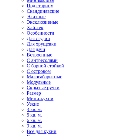
Минимализм
Под старину
Скандинавские
Элитные
Эксклюзивные
Хай-тек
Особенности
Для студии
Для хрущевки
Для дачи
Встроенные
С антресолями
С барной стойкой
С островом
Малогабаритные
Модульные
Скрытые ручки
Размер
Мини-кухни
Узкие
3 кв. м.
5 кв. м.
6 кв. м.
9 кв. м.
Все для кухни