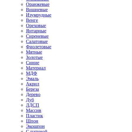
Оранжевые
Вишневые
Изумрудные
Венге
Ореховые
Янтарные
Сиреневые
Салатовые
Фиолетовые
Мятные
Золотые
Синие
Материал
МДФ
Эмаль
Акрил
Береза
Дерево
Дуб
ЛДСП
Массив
Пластик
Шпон
Экошпон
С патиной