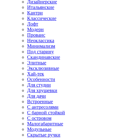
Дизайнерские
Итальянские
Кантри
Классические
Лофт
Модерн
Прованс
Неоклассика
Минимализм
Под старину
Скандинавские
Элитные
Эксклюзивные
Хай-тек
Особенности
Для студии
Для хрущевки
Для дачи
Встроенные
С антресолями
С барной стойкой
С островом
Малогабаритные
Модульные
Скрытые ручки