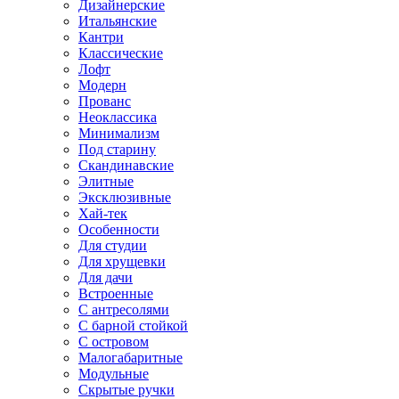
Дизайнерские
Итальянские
Кантри
Классические
Лофт
Модерн
Прованс
Неоклассика
Минимализм
Под старину
Скандинавские
Элитные
Эксклюзивные
Хай-тек
Особенности
Для студии
Для хрущевки
Для дачи
Встроенные
С антресолями
С барной стойкой
С островом
Малогабаритные
Модульные
Скрытые ручки