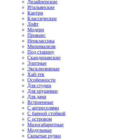
Дизайнерские
Итальянские
Кантри
Классические
Лофт
Модерн
Прованс
Неоклассика
Минимализм
Под старину
Скандинавские
Элитные
Эксклюзивные
Хай-тек
Особенности
Для студии
Для хрущевки
Для дачи
Встроенные
С антресолями
С барной стойкой
С островом
Малогабаритные
Модульные
Скрытые ручки