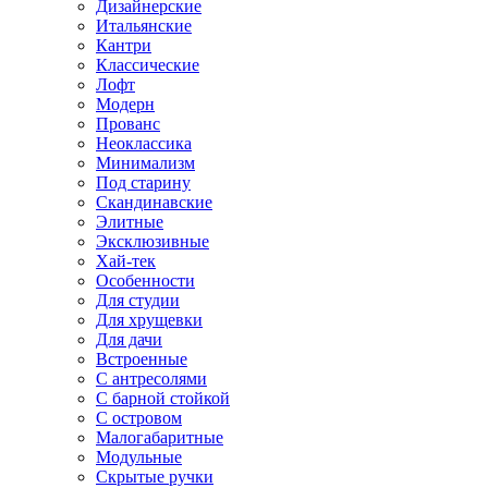
Дизайнерские
Итальянские
Кантри
Классические
Лофт
Модерн
Прованс
Неоклассика
Минимализм
Под старину
Скандинавские
Элитные
Эксклюзивные
Хай-тек
Особенности
Для студии
Для хрущевки
Для дачи
Встроенные
С антресолями
С барной стойкой
С островом
Малогабаритные
Модульные
Скрытые ручки