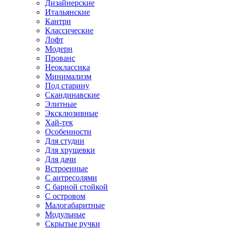
Дизайнерские
Итальянские
Кантри
Классические
Лофт
Модерн
Прованс
Неоклассика
Минимализм
Под старину
Скандинавские
Элитные
Эксклюзивные
Хай-тек
Особенности
Для студии
Для хрущевки
Для дачи
Встроенные
С антресолями
С барной стойкой
С островом
Малогабаритные
Модульные
Скрытые ручки