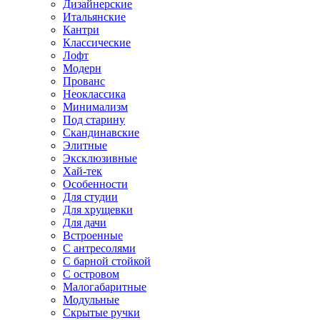
Дизайнерские
Итальянские
Кантри
Классические
Лофт
Модерн
Прованс
Неоклассика
Минимализм
Под старину
Скандинавские
Элитные
Эксклюзивные
Хай-тек
Особенности
Для студии
Для хрущевки
Для дачи
Встроенные
С антресолями
С барной стойкой
С островом
Малогабаритные
Модульные
Скрытые ручки