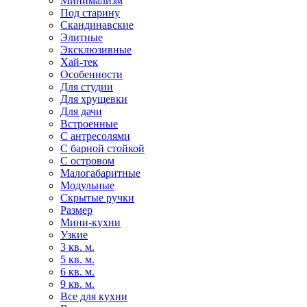
Минимализм
Под старину
Скандинавские
Элитные
Эксклюзивные
Хай-тек
Особенности
Для студии
Для хрущевки
Для дачи
Встроенные
С антресолями
С барной стойкой
С островом
Малогабаритные
Модульные
Скрытые ручки
Размер
Мини-кухни
Узкие
3 кв. м.
5 кв. м.
6 кв. м.
9 кв. м.
Все для кухни