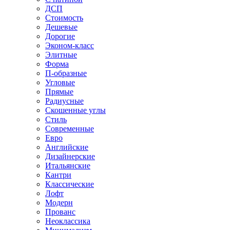
ДСП
Стоимость
Дешевые
Дорогие
Эконом-класс
Элитные
Форма
П-образные
Угловые
Прямые
Радиусные
Скошенные углы
Стиль
Современные
Евро
Английские
Дизайнерские
Итальянские
Кантри
Классические
Лофт
Модерн
Прованс
Неоклассика