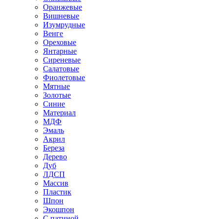
Оранжевые
Вишневые
Изумрудные
Венге
Ореховые
Янтарные
Сиреневые
Салатовые
Фиолетовые
Мятные
Золотые
Синие
Материал
МДФ
Эмаль
Акрил
Береза
Дерево
Дуб
ЛДСП
Массив
Пластик
Шпон
Экошпон
С патиной