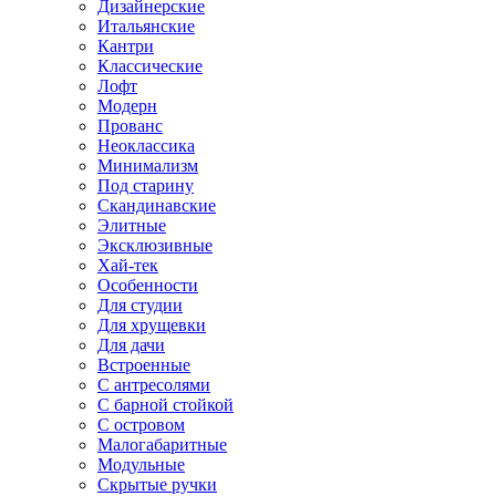
Дизайнерские
Итальянские
Кантри
Классические
Лофт
Модерн
Прованс
Неоклассика
Минимализм
Под старину
Скандинавские
Элитные
Эксклюзивные
Хай-тек
Особенности
Для студии
Для хрущевки
Для дачи
Встроенные
С антресолями
С барной стойкой
С островом
Малогабаритные
Модульные
Скрытые ручки