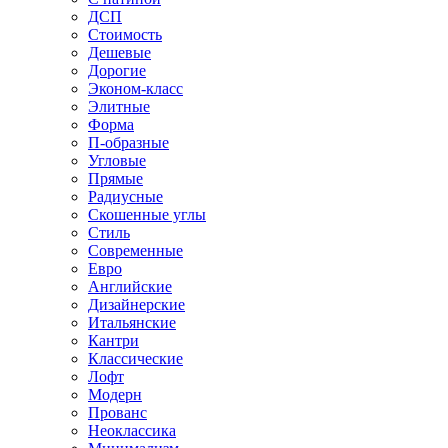
ДСП
Стоимость
Дешевые
Дорогие
Эконом-класс
Элитные
Форма
П-образные
Угловые
Прямые
Радиусные
Скошенные углы
Стиль
Современные
Евро
Английские
Дизайнерские
Итальянские
Кантри
Классические
Лофт
Модерн
Прованс
Неоклассика