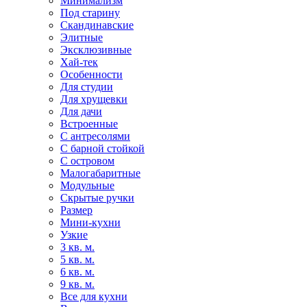
Минимализм
Под старину
Скандинавские
Элитные
Эксклюзивные
Хай-тек
Особенности
Для студии
Для хрущевки
Для дачи
Встроенные
С антресолями
С барной стойкой
С островом
Малогабаритные
Модульные
Скрытые ручки
Размер
Мини-кухни
Узкие
3 кв. м.
5 кв. м.
6 кв. м.
9 кв. м.
Все для кухни