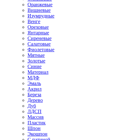
Оранжевые
Вишневые
Изумрудные
Венге
Ореховые
Янтарные
Сиреневые
Салатовые
Фиолетовые
Мятные
Золотые
Синие
Материал
МДФ
Эмаль
Акрил
Береза
Дерево
Дуб
ЛДСП
Массив
Пластик
Шпон
Экошпон
С патиной