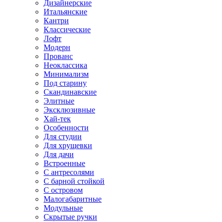
Дизайнерские
Итальянские
Кантри
Классические
Лофт
Модерн
Прованс
Неоклассика
Минимализм
Под старину
Скандинавские
Элитные
Эксклюзивные
Хай-тек
Особенности
Для студии
Для хрущевки
Для дачи
Встроенные
С антресолями
С барной стойкой
С островом
Малогабаритные
Модульные
Скрытые ручки