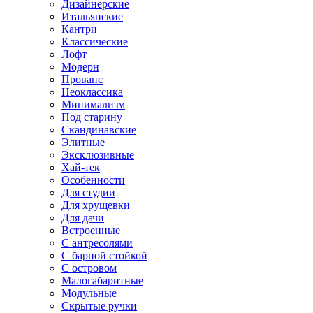
Дизайнерские
Итальянские
Кантри
Классические
Лофт
Модерн
Прованс
Неоклассика
Минимализм
Под старину
Скандинавские
Элитные
Эксклюзивные
Хай-тек
Особенности
Для студии
Для хрущевки
Для дачи
Встроенные
С антресолями
С барной стойкой
С островом
Малогабаритные
Модульные
Скрытые ручки