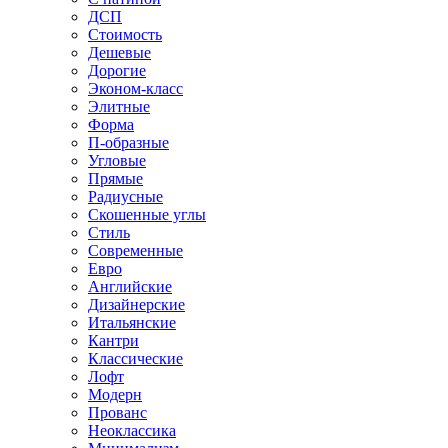
ДСП
Стоимость
Дешевые
Дорогие
Эконом-класс
Элитные
Форма
П-образные
Угловые
Прямые
Радиусные
Скошенные углы
Стиль
Современные
Евро
Английские
Дизайнерские
Итальянские
Кантри
Классические
Лофт
Модерн
Прованс
Неоклассика