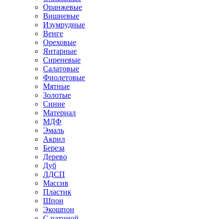
Оранжевые
Вишневые
Изумрудные
Венге
Ореховые
Янтарные
Сиреневые
Салатовые
Фиолетовые
Мятные
Золотые
Синие
Материал
МДФ
Эмаль
Акрил
Береза
Дерево
Дуб
ЛДСП
Массив
Пластик
Шпон
Экошпон
С патиной