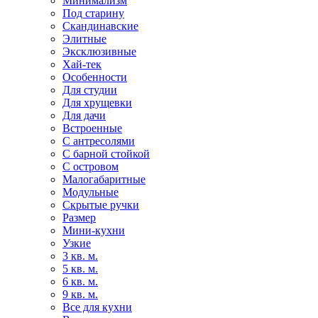
Минимализм
Под старину
Скандинавские
Элитные
Эксклюзивные
Хай-тек
Особенности
Для студии
Для хрущевки
Для дачи
Встроенные
С антресолями
С барной стойкой
С островом
Малогабаритные
Модульные
Скрытые ручки
Размер
Мини-кухни
Узкие
3 кв. м.
5 кв. м.
6 кв. м.
9 кв. м.
Все для кухни