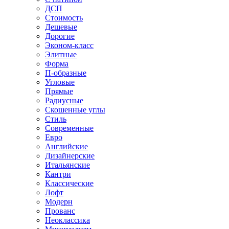
ДСП
Стоимость
Дешевые
Дорогие
Эконом-класс
Элитные
Форма
П-образные
Угловые
Прямые
Радиусные
Скошенные углы
Стиль
Современные
Евро
Английские
Дизайнерские
Итальянские
Кантри
Классические
Лофт
Модерн
Прованс
Неоклассика