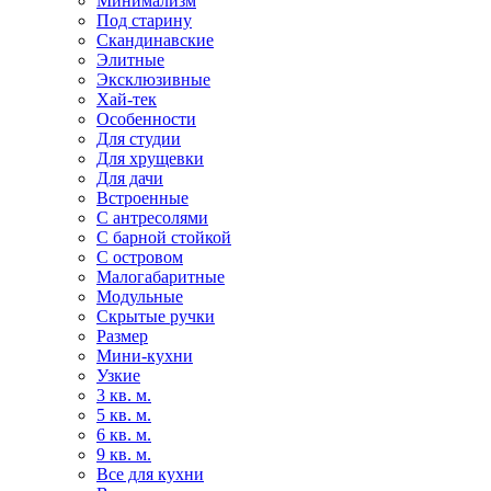
Минимализм
Под старину
Скандинавские
Элитные
Эксклюзивные
Хай-тек
Особенности
Для студии
Для хрущевки
Для дачи
Встроенные
С антресолями
С барной стойкой
С островом
Малогабаритные
Модульные
Скрытые ручки
Размер
Мини-кухни
Узкие
3 кв. м.
5 кв. м.
6 кв. м.
9 кв. м.
Все для кухни