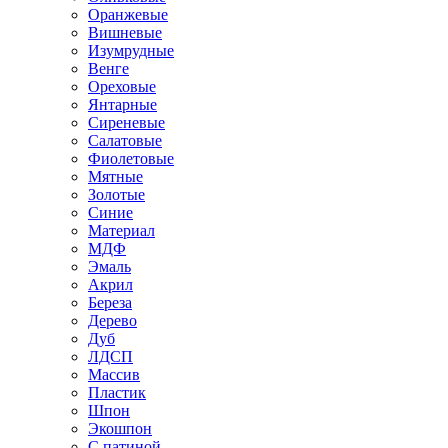
Оранжевые
Вишневые
Изумрудные
Венге
Ореховые
Янтарные
Сиреневые
Салатовые
Фиолетовые
Мятные
Золотые
Синие
Материал
МДФ
Эмаль
Акрил
Береза
Дерево
Дуб
ЛДСП
Массив
Пластик
Шпон
Экошпон
С патиной