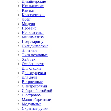
Дизайнерские
Итальянские
Кантри
Классические
Лофт
Модерн
Прованс
Неоклассика
Минимализм
Под старину
Скандинавские
Элитные
Эксклюзивные
Хай-тек
Особенности
Для студии
Для хрущевки
Для дачи
Встроенные
С антресолями
С барной стойкой
С островом
Малогабаритные
Модульные
Скрытые ручки