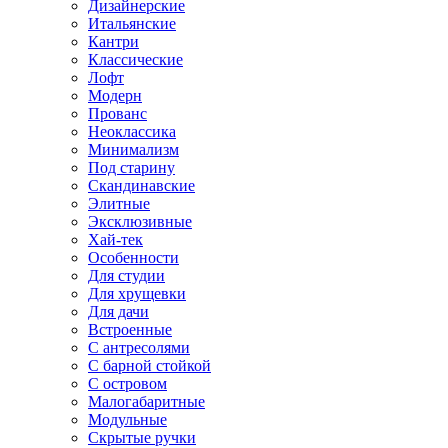
Дизайнерские
Итальянские
Кантри
Классические
Лофт
Модерн
Прованс
Неоклассика
Минимализм
Под старину
Скандинавские
Элитные
Эксклюзивные
Хай-тек
Особенности
Для студии
Для хрущевки
Для дачи
Встроенные
С антресолями
С барной стойкой
С островом
Малогабаритные
Модульные
Скрытые ручки