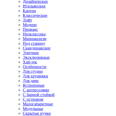
Дизайнерские
Итальянские
Кантри
Классические
Лофт
Модерн
Прованс
Неоклассика
Минимализм
Под старину
Скандинавские
Элитные
Эксклюзивные
Хай-тек
Особенности
Для студии
Для хрущевки
Для дачи
Встроенные
С антресолями
С барной стойкой
С островом
Малогабаритные
Модульные
Скрытые ручки