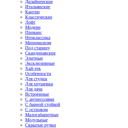
Дизайнерские
Итальянские
Кантри
Классические
Лофт
Модерн
Прованс
Неоклассика
Минимализм
Под старину
Скандинавские
Элитные
Эксклюзивные
Хай-тек
Особенности
Для студии
Для хрущевки
Для дачи
Встроенные
С антресолями
С барной стойкой
С островом
Малогабаритные
Модульные
Скрытые ручки