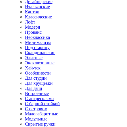
Дизайнерские
Итальянские
Кантри
Классические
Лофт
Модерн
Прованс
Неоклассика
Минимализм
Под старину
Скандинавские
Элитные
Эксклюзивные
Хай-тек
Особенности
Для студии
Для хрущевки
Для дачи
Встроенные
С антресолями
С барной стойкой
С островом
Малогабаритные
Модульные
Скрытые ручки